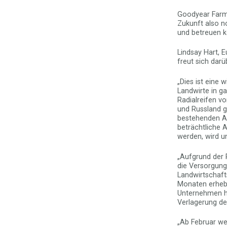
Goodyear Farm 
Zukunft also n
und betreuen 
Lindsay Hart, 
freut sich darü
„Dies ist eine
Landwirte in g
Radialreifen v
und Russland g
bestehenden An
beträchtliche A
werden, wird un
„Aufgrund der 
die Versorgung
Landwirtschafts
Monaten erhebl
Unternehmen hi
Verlagerung der
„Ab Februar wer