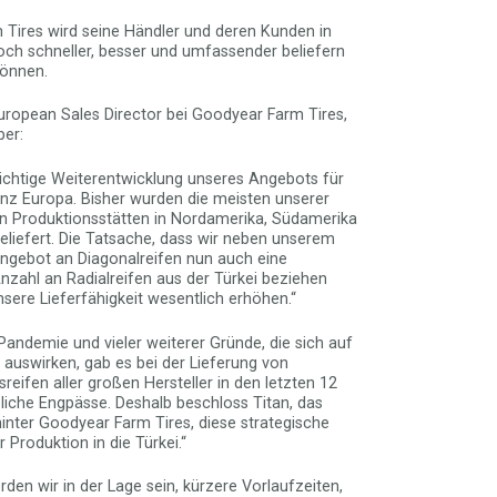
Tires wird seine Händler und deren Kunden in
och schneller, besser und umfassender beliefern
können.
European Sales Director bei Goodyear Farm Tires,
ber:
 wichtige Weiterentwicklung unseres Angebots für
anz Europa. Bisher wurden die meisten unserer
on Produktionsstätten in Nordamerika, Südamerika
eliefert. Die Tatsache, dass wir neben unserem
gebot an Diagonalreifen nun auch eine
nzahl an Radialreifen aus der Türkei beziehen
sere Lieferfähigkeit wesentlich erhöhen.“
Pandemie und vieler weiterer Gründe, die sich auf
 auswirken, gab es bei der Lieferung von
reifen aller großen Hersteller in den letzten 12
iche Engpässe. Deshalb beschloss Titan, das
nter Goodyear Farm Tires, diese strategische
 Produktion in die Türkei.“
den wir in der Lage sein, kürzere Vorlaufzeiten,