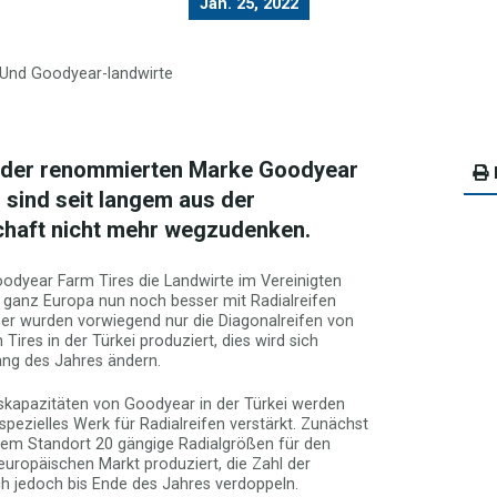
Jan. 25, 2022
n der renommierten Marke Goodyear
 sind seit langem aus der
chaft nicht mehr wegzudenken.
oodyear Farm Tires die Landwirte im Vereinigten
 ganz Europa nun noch besser mit Radialreifen
her wurden vorwiegend nur die Diagonalreifen von
ires in der Türkei produziert, dies wird sich
ng des Jahres ändern.
skapazitäten von Goodyear in der Türkei werden
 spezielles Werk für Radialreifen verstärkt. Zunächst
em Standort 20 gängige Radialgrößen für den
europäischen Markt produziert, die Zahl der
ch jedoch bis Ende des Jahres verdoppeln.