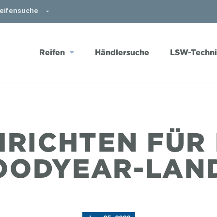
Reifensuche
Reifen
Händlersuche
LSW-Techn
RICHTEN FÜR 
OODYEAR-LAN