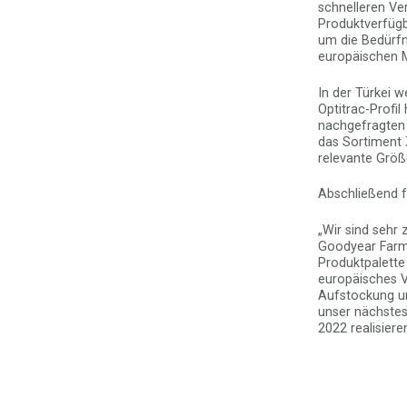
schnelleren Ve
Produktverfügba
um die Bedürfn
europäischen Ma
In der Türkei w
Optitrac-Profil
nachgefragten G
das Sortiment 
relevante Größ
Abschließend f
„Wir sind sehr
Goodyear Farm 
Produktpalette
europäisches V
Aufstockung un
unser nächstes 
2022 realisier