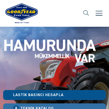
HAMURUNDA
VAR
MÜKEMMELLIK
LASTIK BASINCI HESAPLA
TEKNIK KATALOG