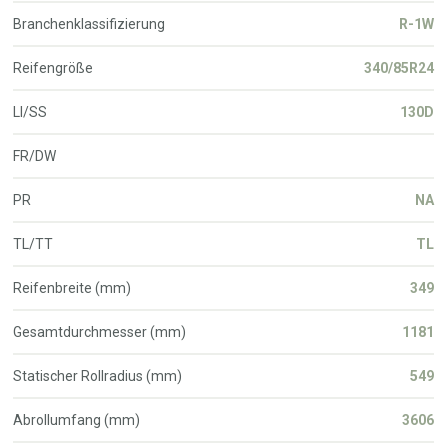
Branchenklassifizierung
R-1W
Reifengröße
340/85R24
LI/SS
130D
FR/DW
PR
NA
TL/TT
TL
Reifenbreite (mm)
349
Gesamtdurchmesser (mm)
1181
Statischer Rollradius (mm)
549
Abrollumfang (mm)
3606