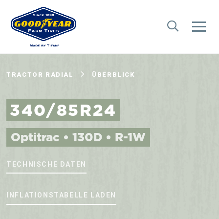
TRACTOR RADIAL
ÜBERBLICK
340/85R24
Optitrac • 130D • R-1W
TECHNISCHE DATEN
INFLATIONSTABELLE LADEN