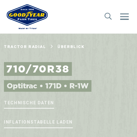
TRACTOR RADIAL
ÜBERBLICK
710/70R38
Optitrac • 171D • R-1W
TECHNISCHE DATEN
INFLATIONSTABELLE LADEN