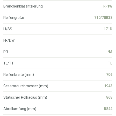
Branchenklassifizierung
R-1W
Reifengröße
710/70R38
LI/SS
171D
FR/DW
PR
NA
TL/TT
TL
Reifenbreite (mm)
706
Gesamtdurchmesser (mm)
1943
Statischer Rollradius (mm)
868
Abrollumfang (mm)
5844