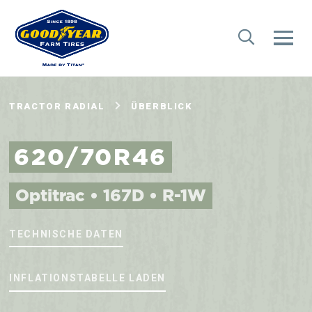
TRACTOR RADIAL
ÜBERBLICK
620/70R46
Optitrac • 167D • R-1W
TECHNISCHE DATEN
INFLATIONSTABELLE LADEN