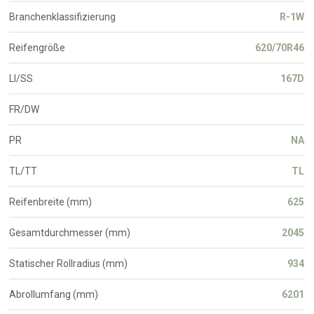
Branchenklassifizierung
R-1W
Reifengröße
620/70R46
LI/SS
167D
FR/DW
PR
NA
TL/TT
TL
Reifenbreite (mm)
625
Gesamtdurchmesser (mm)
2045
Statischer Rollradius (mm)
934
Abrollumfang (mm)
6201