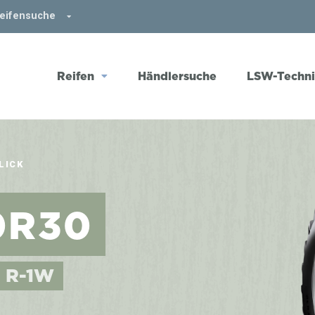
Reifensuche
Reifen
Händlersuche
LSW-Techn
LICK
0R30
• R-1W