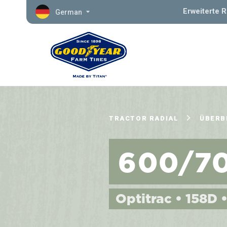
Erweiterte 
German
TRACTOR RADIAL
ÜBERB
600/7
Optitrac • 158D 