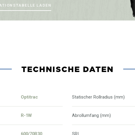
ATIONSTABELLE LADEN
TECHNISCHE DATEN
Optitrac
Statischer Rollradius (mm)
R-1W
Abrollumfang (mm)
600/70R30
SRI