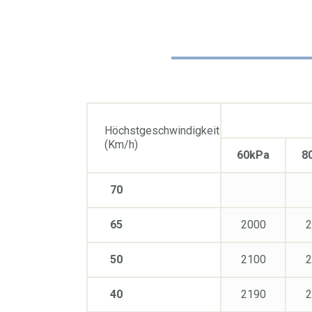
Höchstgeschwindigkeit
(Km/h)
60kPa
8
70
65
2000
2
50
2100
2
40
2190
2