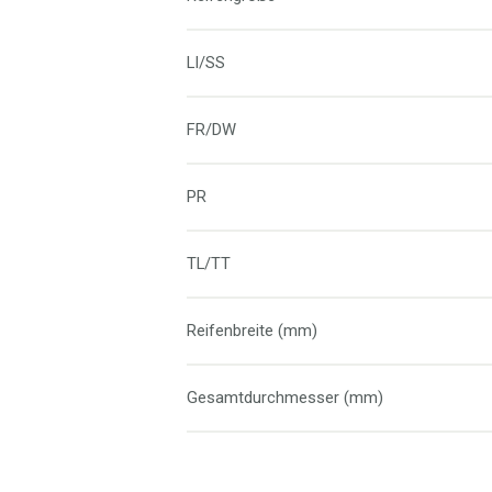
LI/SS
FR/DW
PR
TL/TT
Reifenbreite (mm)
Gesamtdurchmesser (mm)