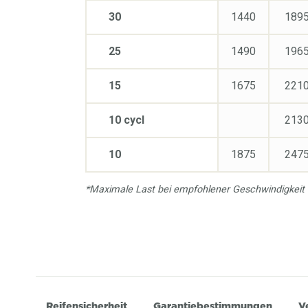
30
1440
189
25
1490
196
15
1675
221
10 cycl
213
10
1875
247
*Maximale Last bei empfohlener Geschwindigkeit
Reifensicherheit
Garantiebestimmungen
V