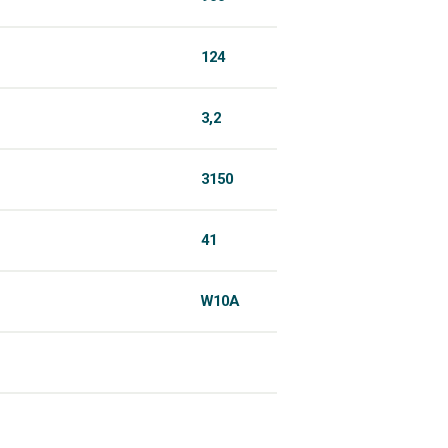
124
3,2
3150
41
W10A