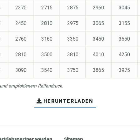
5
2370
2715
2875
2960
3045
5
2450
2810
2975
3065
3155
0
2760
3160
3350
3450
3550
0
2810
3500
3810
4010
4250
5
3090
3540
3750
3865
3975
 und empfohlenem Reifendruck.
HERUNTERLADEN
ertriebspartner werden
Sitemap