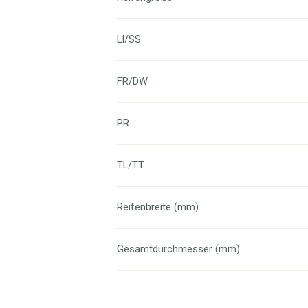
LI/SS
FR/DW
PR
TL/TT
Reifenbreite (mm)
Gesamtdurchmesser (mm)