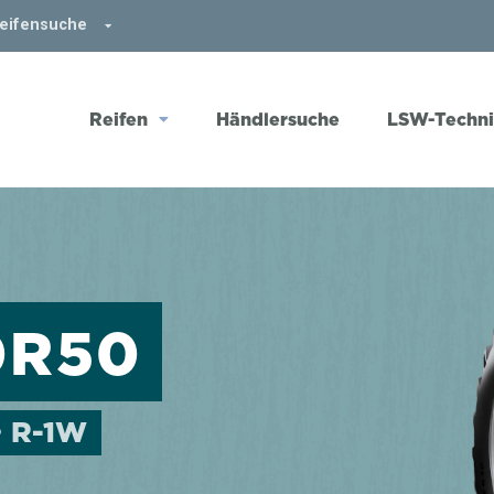
Reifensuche
Reifen
Händlersuche
LSW-Techn
0R50
• R-1W