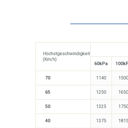
Höchstgeschwindigkeit
(Km/h)
60kPa
100k
70
1140
150
65
1250
165
50
1325
175
40
1375
181