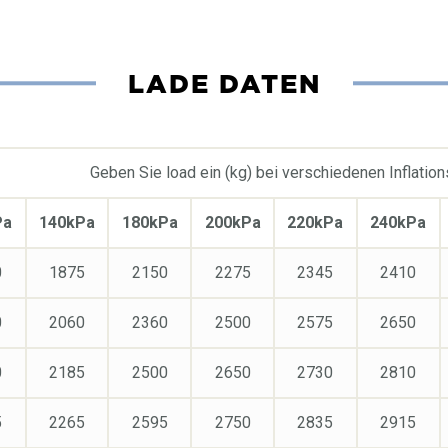
LADE DATEN
Geben Sie load ein (kg) bei verschiedenen Inflatio
Pa
140kPa
180kPa
200kPa
220kPa
240kPa
0
1875
2150
2275
2345
2410
0
2060
2360
2500
2575
2650
0
2185
2500
2650
2730
2810
5
2265
2595
2750
2835
2915