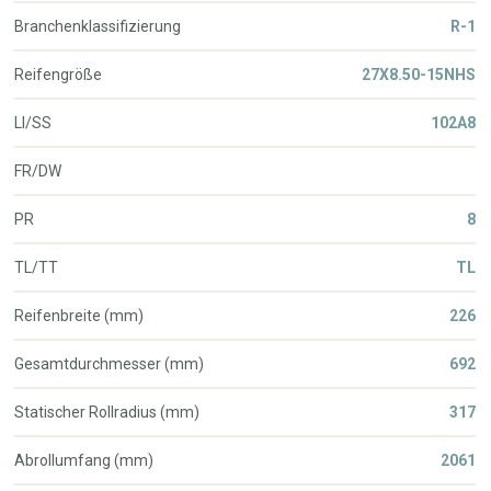
Branchenklassifizierung
R-1
Reifengröße
27X8.50-15NHS
LI/SS
102A8
FR/DW
PR
8
TL/TT
TL
Reifenbreite (mm)
226
Gesamtdurchmesser (mm)
692
Statischer Rollradius (mm)
317
Abrollumfang (mm)
2061