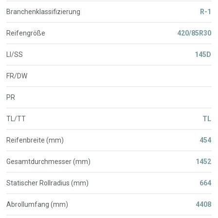
Branchenklassifizierung
R-1
Reifengröße
420/85R30
LI/SS
145D
FR/DW
PR
TL/TT
TL
Reifenbreite (mm)
454
Gesamtdurchmesser (mm)
1452
Statischer Rollradius (mm)
664
Abrollumfang (mm)
4408