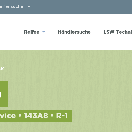
Reifensuche
Reifen
Händlersuche
LSW-Techn
CK
0
vice • 143A8 • R-1