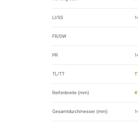
LI/SS
1
FR/DW
PR
1
TL/TT
T
Reifenbreite (mm)
4
Gesamtdurchmesser (mm)
1