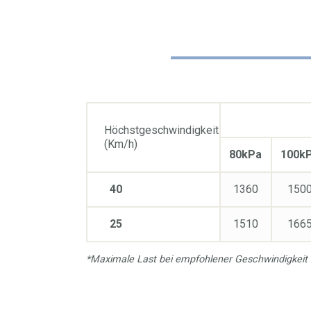
Höchstgeschwindigkeit
(Km/h)
80kPa
100k
40
1360
150
25
1510
166
*Maximale Last bei empfohlener Geschwindigkeit