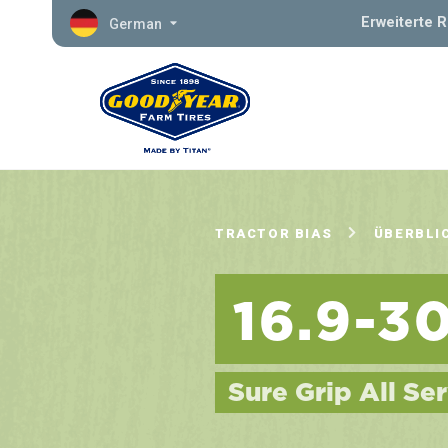
Erweiterte 
German
TRACTOR BIAS
ÜBERBLI
16.9-3
Sure Grip All Ser