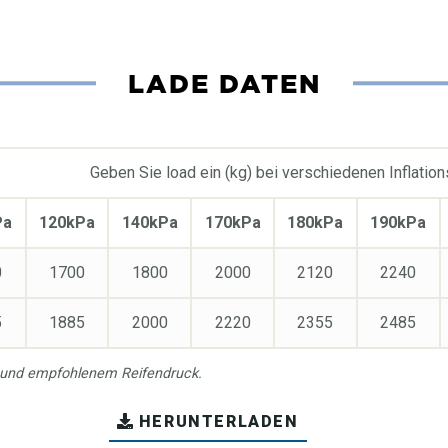
LADE DATEN
Geben Sie load ein (kg) bei verschiedenen Inflatio
Pa
120kPa
140kPa
170kPa
180kPa
190kPa
0
1700
1800
2000
2120
2240
5
1885
2000
2220
2355
2485
 und empfohlenem Reifendruck.
HERUNTERLADEN