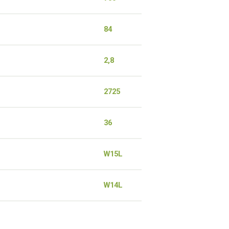
84
2,8
2725
36
W15L
W14L