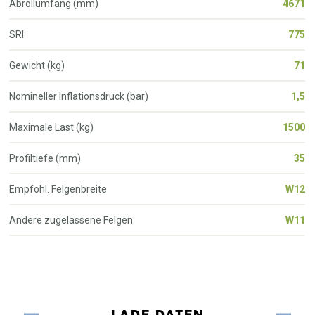
Abrollumfang (mm)
4671
SRI
775
Gewicht (kg)
71
Nomineller Inflationsdruck (bar)
1,5
Maximale Last (kg)
1500
Profiltiefe (mm)
35
Empfohl. Felgenbreite
W12
Andere zugelassene Felgen
W11
LADE DATEN