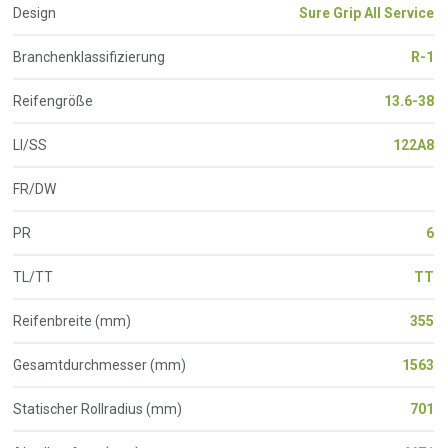
Design
Sure Grip All Service
Branchenklassifizierung
R-1
Reifengröße
13.6-38
LI/SS
122A8
FR/DW
PR
6
TL/TT
TT
Reifenbreite (mm)
355
Gesamtdurchmesser (mm)
1563
Statischer Rollradius (mm)
701