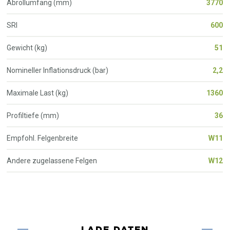
Abrollumfang (mm)
3770
SRI
600
Gewicht (kg)
51
Nomineller Inflationsdruck (bar)
2,2
Maximale Last (kg)
1360
Profiltiefe (mm)
36
Empfohl. Felgenbreite
W11
Andere zugelassene Felgen
W12
LADE DATEN