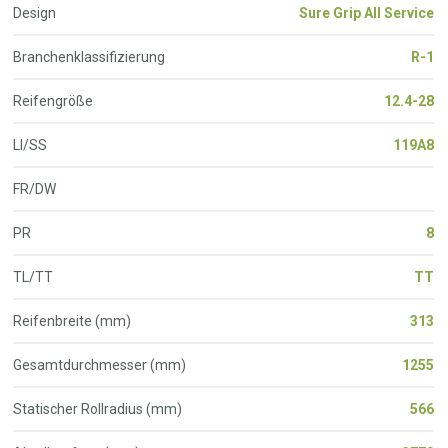
Design
Sure Grip All Service
Branchenklassifizierung
R-1
Reifengröße
12.4-28
LI/SS
119A8
FR/DW
PR
8
TL/TT
TT
Reifenbreite (mm)
313
Gesamtdurchmesser (mm)
1255
Statischer Rollradius (mm)
566