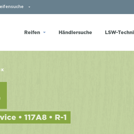
Reifensuche
Reifen
Händlersuche
LSW-Techn
CK
4
vice • 117A8 • R-1