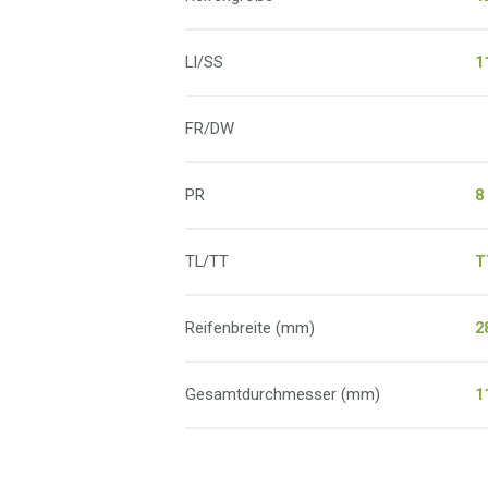
LI/SS
1
FR/DW
PR
8
TL/TT
T
Reifenbreite (mm)
2
Gesamtdurchmesser (mm)
1