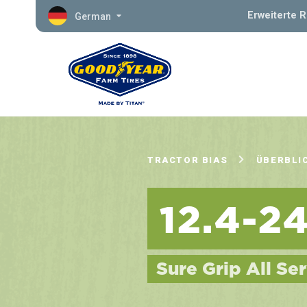
Erweiterte 
German
TRACTOR BIAS
ÜBERBLI
12.4-2
Sure Grip All Ser