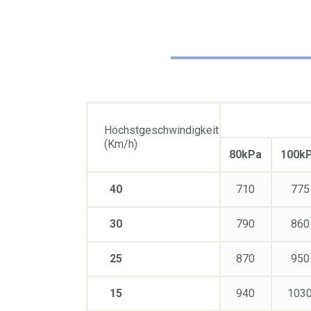
Höchstgeschwindigkeit
(Km/h)
80kPa
100k
40
710
775
30
790
860
25
870
950
15
940
103