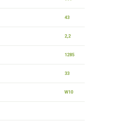
43
2,2
1285
33
W10