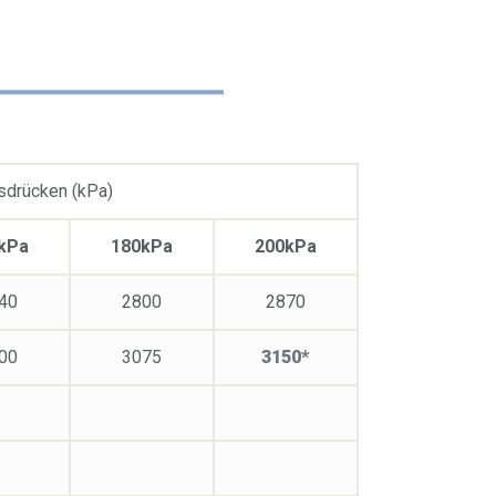
nsdrücken (kPa)
kPa
180kPa
200kPa
40
2800
2870
00
3075
3150*