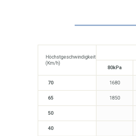
Höchstgeschwindigkeit
(Km/h)
80kPa
70
1680
65
1850
50
40