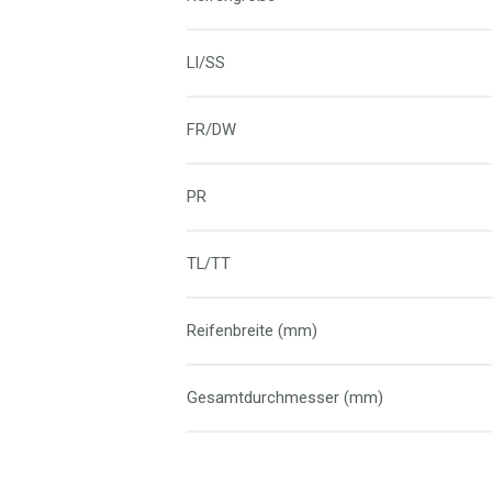
LI/SS
FR/DW
PR
TL/TT
Reifenbreite (mm)
Gesamtdurchmesser (mm)