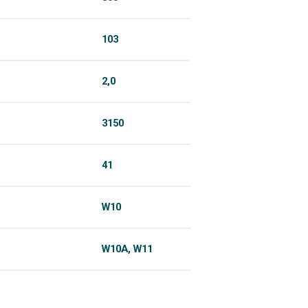
103
2,0
3150
41
W10
W10A, W11