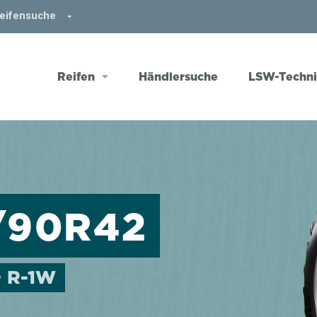
Reifensuche
Reifen
Händlersuche
LSW-Techn
/90R42
• R-1W