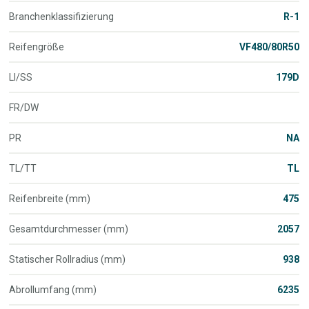
Branchenklassifizierung
R-1
Reifengröße
VF480/80R50
LI/SS
179D
FR/DW
PR
NA
TL/TT
TL
Reifenbreite (mm)
475
Gesamtdurchmesser (mm)
2057
Statischer Rollradius (mm)
938
Abrollumfang (mm)
6235