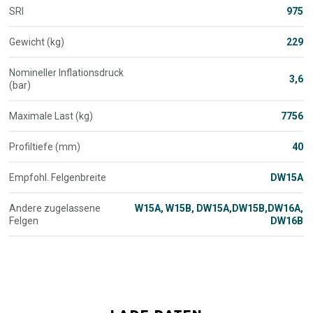
SRI
975
Gewicht (kg)
229
Nomineller Inflationsdruck
3,6
(bar)
Maximale Last (kg)
7756
Profiltiefe (mm)
40
Empfohl. Felgenbreite
DW15A
Andere zugelassene
W15A, W15B, DW15A,DW15B,DW16A,
Felgen
DW16B