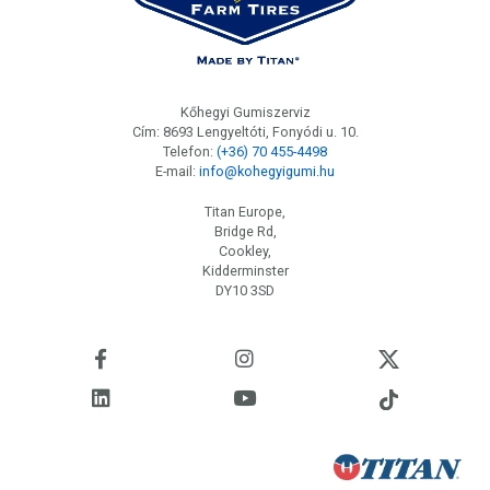
Kőhegyi Gumiszerviz
Cím: 8693 Lengyeltóti, Fonyódi u. 10.
Telefon:
(+36) 70 455-4498
E-mail:
info@kohegyigumi.hu
Titan Europe,
Bridge Rd,
Cookley,
Kidderminster
DY10 3SD