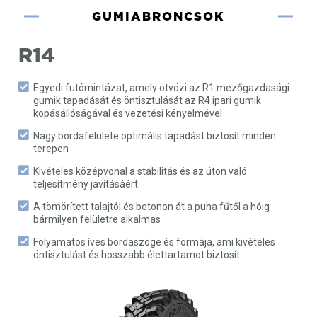
GUMIABRONCSOK
R14
Egyedi futómintázat, amely ötvözi az R1 mezőgazdasági
gumik tapadását és öntisztulását az R4 ipari gumik
kopásállóságával és vezetési kényelmével
Nagy bordafelülete optimális tapadást biztosít minden
terepen
Kivételes középvonal a stabilitás és az úton való
teljesítmény javításáért
A tömörített talajtól és betonon át a puha fűtől a hóig
bármilyen felületre alkalmas
Folyamatos íves bordaszöge és formája, ami kivételes
öntisztulást és hosszabb élettartamot biztosít