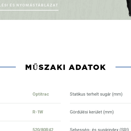
LÉSI ÉS NYOMÁSTÁBLÁZAT
MŰSZAKI ADATOK
Optitrac
Statikus terhelt sugár (mm)
R-1W
Gördülési kerület (mm)
520/80R42
Sebesség- és sugárindex (SRI)