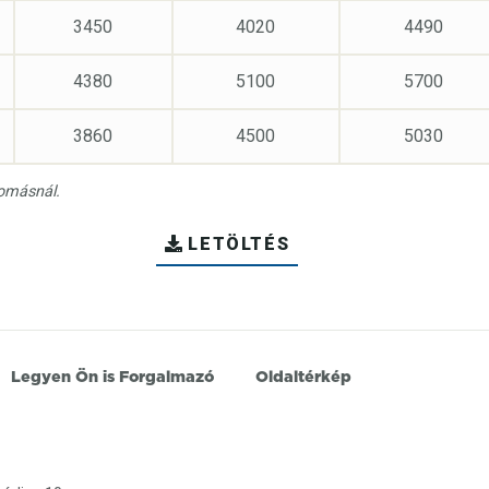
3450
4020
4490
4380
5100
5700
3860
4500
5030
yomásnál.
LETÖLTÉS
Legyen Ön is Forgalmazó
Oldaltérkép