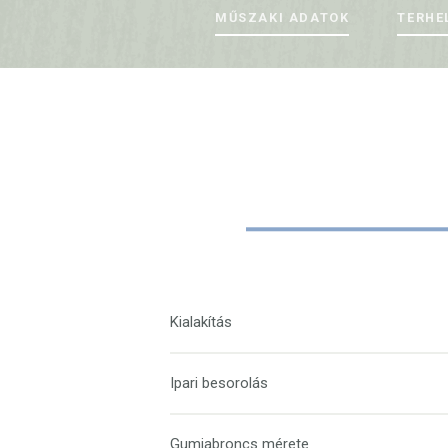
MŰSZAKI ADATOK
TERHE
Kialakítás
Ipari besorolás
Gumiabroncs mérete