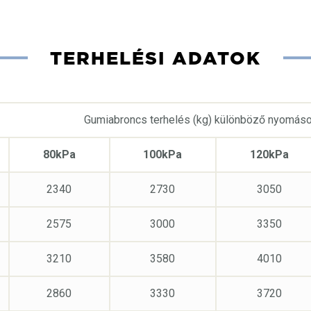
TERHELÉSI ADATOK
Gumiabroncs terhelés (kg) különböző nyomáso
80kPa
100kPa
120kPa
2340
2730
3050
2575
3000
3350
3210
3580
4010
2860
3330
3720