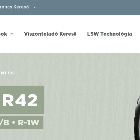
broncs Kereső
sok
Viszonteladó Kereső
LSW Technológia
INTÉS
0R42
8/B • R-1W