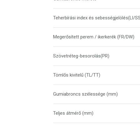
Teherbírási index és sebességjelölés(LI/S
Megerősített perem / ikerkerék (FR/DW)
Szövetréteg-besorolás(PR)
Tömlős kivitelű (TL/TT)
Gumiabroncs szélessége (mm)
Teljes átmérő (mm)