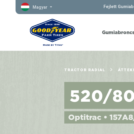
Fejlett Gumia
Magyar
Gumiabronc
TRACTOR RADIAL
ÁTTEK
520/8
Optitrac • 157A