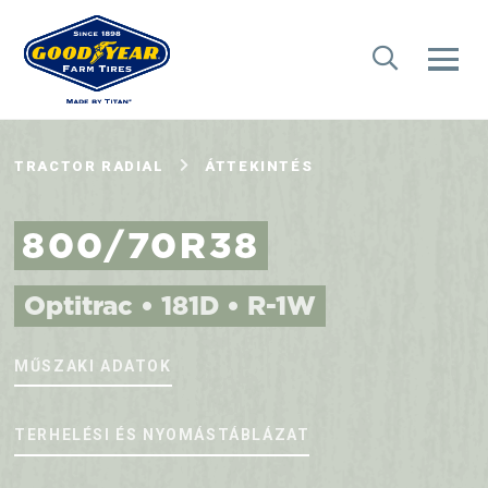
TRACTOR RADIAL
ÁTTEKINTÉS
800/70R38
Optitrac • 181D • R-1W
MŰSZAKI ADATOK
TERHELÉSI ÉS NYOMÁSTÁBLÁZAT