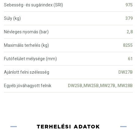
Sebesség- és sugárindex (SRI)
975
Súly (kg)
379
Névleges nyomás (bar)
2,8
Maximális terhelés (kg)
8255
Futófelület mélysége (mm)
61
Ajánlott felni szélesség
DW27B
Egyéb jóváhagyott felnik
DW25B,MW25B,MW27B, MW28B
TERHELÉSI ADATOK