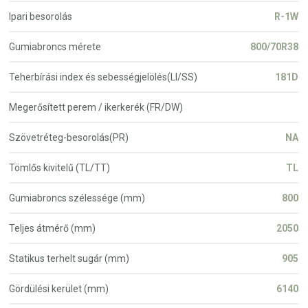
Ipari besorolás
R-1W
Gumiabroncs mérete
800/70R38
Teherbírási index és sebességjelölés(LI/SS)
181D
Megerősített perem / ikerkerék (FR/DW)
Szövetréteg-besorolás(PR)
NA
Tömlős kivitelű (TL/TT)
TL
Gumiabroncs szélessége (mm)
800
Teljes átmérő (mm)
2050
Statikus terhelt sugár (mm)
905
Gördülési kerület (mm)
6140