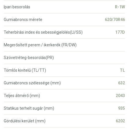
Ipari besorolás
R-1W
Gumiabroncs mérete
620/70R46
Teherbírási index és sebességjelölés(LI/SS)
177D
Megerősített perem / ikerkerék (FR/DW)
Szövetréteg-besorolás(PR)
Tömlős kivitelű (TL/TT)
TL
Gumiabroncs szélessége (mm)
632
Teljes átmérő (mm)
2043
Statikus terhelt sugár (mm)
935
Gördülési kerület (mm)
6202