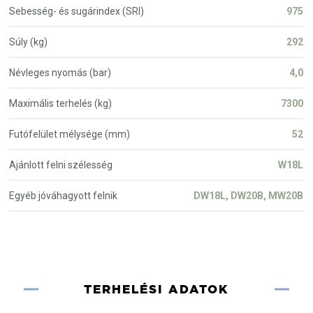
Sebesség- és sugárindex (SRI)
975
Súly (kg)
292
Névleges nyomás (bar)
4,0
Maximális terhelés (kg)
7300
Futófelület mélysége (mm)
52
Ajánlott felni szélesség
W18L
Egyéb jóváhagyott felnik
DW18L, DW20B, MW20B
TERHELÉSI ADATOK