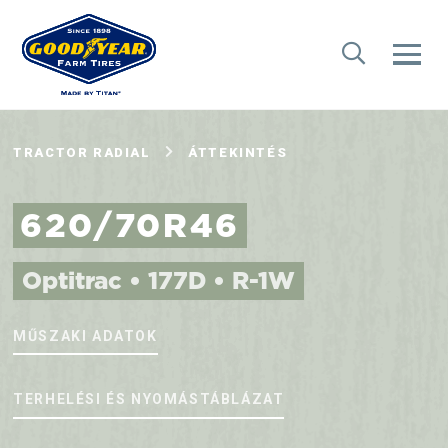
TRACTOR RADIAL
ÁTTEKINTÉS
620/70R46
Optitrac • 177D • R-1W
MŰSZAKI ADATOK
TERHELÉSI ÉS NYOMÁSTÁBLÁZAT