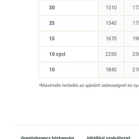
30
1510
17
25
1540
17
15
1670
19
10 cycl
2250
25
10
1840
21
*Maximális terhelés az ajánlott sebességnél és n
Gumiabroncs biztonság
Jótállási szabályzat