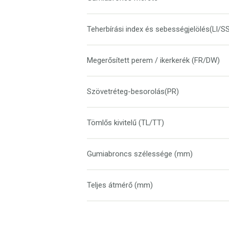
Teherbírási index és sebességjelölés(LI/S
Megerősített perem / ikerkerék (FR/DW)
Szövetréteg-besorolás(PR)
Tömlős kivitelű (TL/TT)
Gumiabroncs szélessége (mm)
Teljes átmérő (mm)