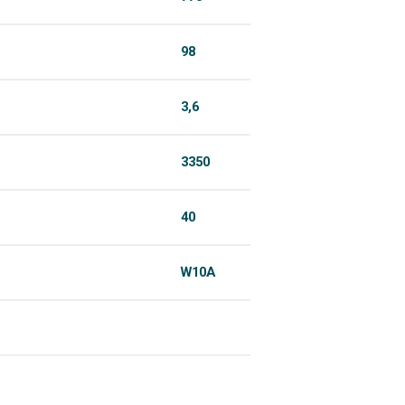
98
3,6
3350
40
W10A