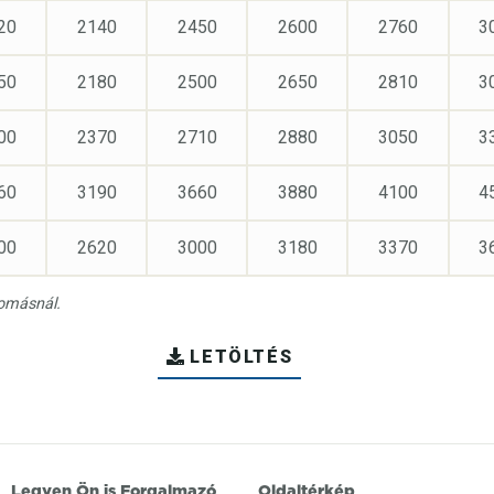
20
2140
2450
2600
2760
3
50
2180
2500
2650
2810
3
00
2370
2710
2880
3050
3
60
3190
3660
3880
4100
4
00
2620
3000
3180
3370
3
yomásnál.
LETÖLTÉS
Legyen Ön is Forgalmazó
Oldaltérkép