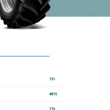
touch
and
swipe
gestures
731
4815
775