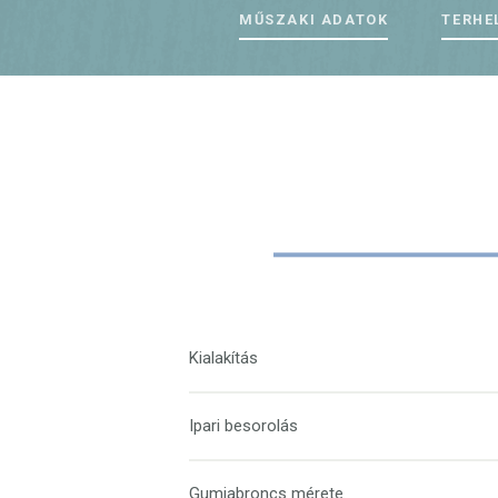
MŰSZAKI ADATOK
TERHE
Kialakítás
Ipari besorolás
Gumiabroncs mérete