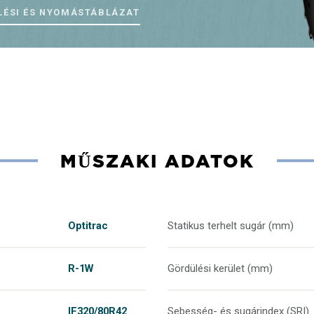
LÉSI ÉS NYOMÁSTÁBLÁZAT
MŰSZAKI ADATOK
Optitrac
Statikus terhelt sugár (mm)
R-1W
Gördülési kerület (mm)
IF320/80R42
Sebesség- és sugárindex (SRI)