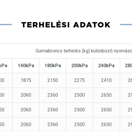
TERHELÉSI ADATOK
Gumiabroncs terhelés (kg) különböző nyomáso
kPa
140kPa
180kPa
200kPa
240kPa
28
00
1875
2150
2275
2410
2
50
2060
2360
2500
2650
2
50
2060
2360
2500
2650
2
50
2060
2360
2500
2650
2