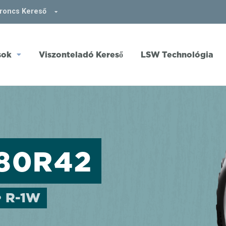
broncs Kereső
sok
Viszonteladó Kereső
LSW Technológia
/80R42
• R-1W