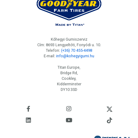
Kőhegyi Gumiszerviz
Cím: 8693 Lengyeltóti, Fonyódi u. 10.
Telefon:
(+36) 70 455-4498
E-mail:
info@kohegyigumi.hu
Titan Europe,
Bridge Rd,
Cookley,
Kidderminster
DY10 3SD