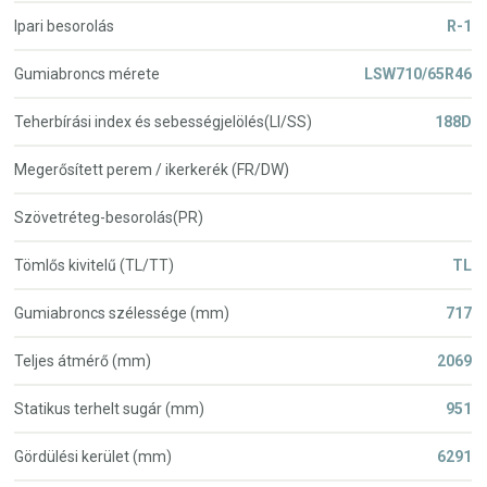
Ipari besorolás
R-1
Gumiabroncs mérete
LSW710/65R46
Teherbírási index és sebességjelölés(LI/SS)
188D
Megerősített perem / ikerkerék (FR/DW)
Szövetréteg-besorolás(PR)
Tömlős kivitelű (TL/TT)
TL
Gumiabroncs szélessége (mm)
717
Teljes átmérő (mm)
2069
Statikus terhelt sugár (mm)
951
Gördülési kerület (mm)
6291