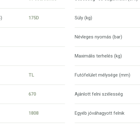
S)
175D
Súly (kg)
Névleges nyomás (bar)
Maximális terhelés (kg)
TL
Futófelület mélysége (mm)
670
Ajánlott felni szélesség
1808
Egyéb jóváhagyott felnik