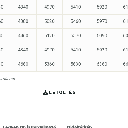
30
4340
4970
5410
5920
6
60
4380
5020
5460
5970
6
40
4460
5120
5570
6090
6
30
4340
4970
5410
5920
6
30
4680
5360
5830
6380
6
yomásnál.
LETÖLTÉS
Legyen Ön is Forgalmazó
Oldaltérkép