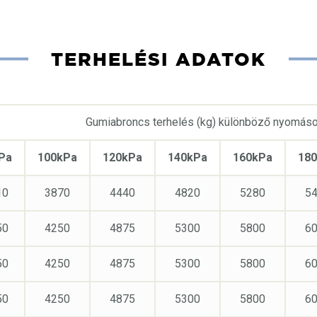
TERHELÉSI ADATOK
Gumiabroncs terhelés (kg) különböző nyomáso
Pa
100kPa
120kPa
140kPa
160kPa
18
10
3870
4440
4820
5280
5
50
4250
4875
5300
5800
6
50
4250
4875
5300
5800
6
50
4250
4875
5300
5800
6