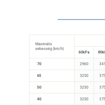
Maximális
sebesség (km/h)
60kPa
80k
70
2960
34
65
3250
37
50
3250
37
40
3250
37