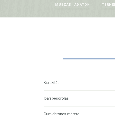
MŰSZAKI ADATOK
TERHE
Kialakítás
Ipari besorolás
Gumiabroncs mérete