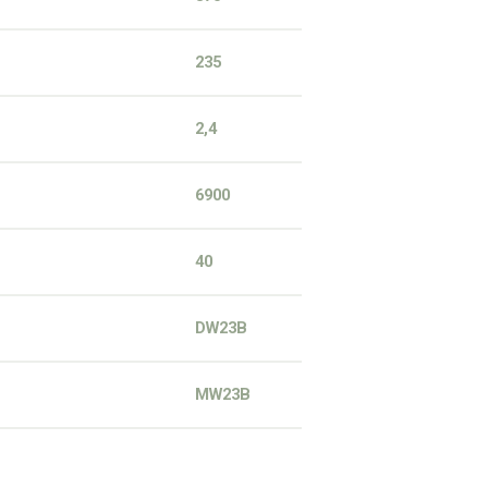
235
2,4
6900
40
DW23B
MW23B