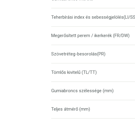
Teherbírási index és sebességjelölés(LI/S
Megerősített perem / ikerkerék (FR/DW)
Szövetréteg-besorolás(PR)
Tömlős kivitelű (TL/TT)
Gumiabroncs szélessége (mm)
Teljes átmérő (mm)