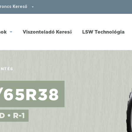
broncs Kereső
sok
Viszonteladó Kereső
LSW Technológia
INTÉS
/65R38
D • R-1