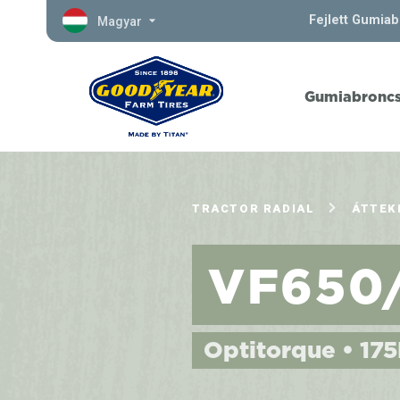
Fejlett Gumia
Magyar
Gumiabronc
TRACTOR RADIAL
ÁTTEK
VF650
Optitorque • 175