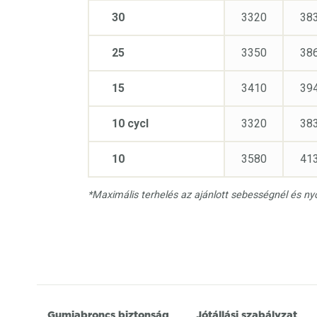
30
3320
38
25
3350
38
15
3410
39
10 cycl
3320
38
10
3580
41
*Maximális terhelés az ajánlott sebességnél és n
Gumiabroncs biztonság
Jótállási szabályzat