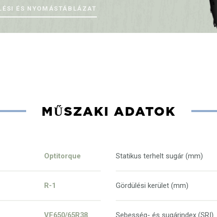
LÉSI ÉS NYOMÁSTÁBLÁZAT
MŰSZAKI ADATOK
Optitorque
Statikus terhelt sugár (mm)
R-1
Gördülési kerület (mm)
VF650/65R38
Sebesség- és sugárindex (SRI)