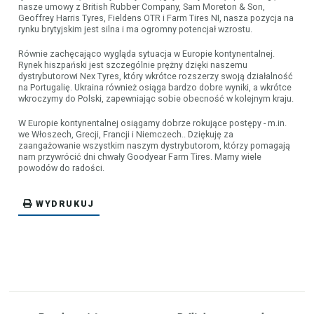
nasze umowy z British Rubber Company, Sam Moreton & Son,
Geoffrey Harris Tyres, Fieldens OTR i Farm Tires NI, nasza pozycja na
rynku brytyjskim jest silna i ma ogromny potencjał wzrostu.
Równie zachęcająco wygląda sytuacja w Europie kontynentalnej.
Rynek hiszpański jest szczególnie prężny dzięki naszemu
dystrybutorowi Nex Tyres, który wkrótce rozszerzy swoją działalność
na Portugalię. Ukraina również osiąga bardzo dobre wyniki, a wkrótce
wkroczymy do Polski, zapewniając sobie obecność w kolejnym kraju.
W Europie kontynentalnej osiągamy dobrze rokujące postępy - m.in.
we Włoszech, Grecji, Francji i Niemczech.. Dziękuję za
zaangażowanie wszystkim naszym dystrybutorom, którzy pomagają
nam przywrócić dni chwały Goodyear Farm Tires. Mamy wiele
powodów do radości.
WYDRUKUJ