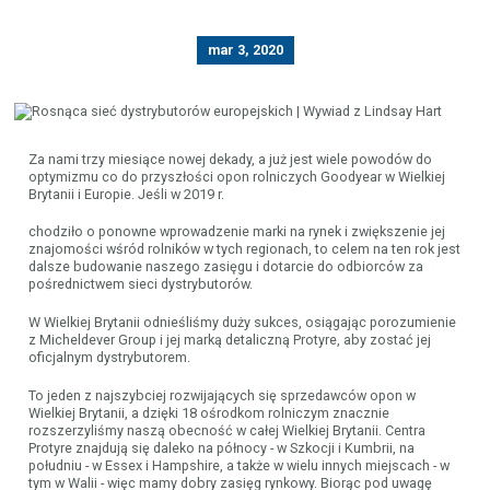
mar 3, 2020
Za nami trzy miesiące nowej dekady, a już jest wiele powodów do
optymizmu co do przyszłości opon rolniczych Goodyear w Wielkiej
Brytanii i Europie. Jeśli w 2019 r.
chodziło o ponowne wprowadzenie marki na rynek i zwiększenie jej
znajomości wśród rolników w tych regionach, to celem na ten rok jest
dalsze budowanie naszego zasięgu i dotarcie do odbiorców za
pośrednictwem sieci dystrybutorów.
W Wielkiej Brytanii odnieśliśmy duży sukces, osiągając porozumienie
z Micheldever Group i jej marką detaliczną Protyre, aby zostać jej
oficjalnym dystrybutorem.
To jeden z najszybciej rozwijających się sprzedawców opon w
Wielkiej Brytanii, a dzięki 18 ośrodkom rolniczym znacznie
rozszerzyliśmy naszą obecność w całej Wielkiej Brytanii. Centra
Protyre znajdują się daleko na północy - w Szkocji i Kumbrii, na
południu - w Essex i Hampshire, a także w wielu innych miejscach - w
tym w Walii - więc mamy dobry zasięg rynkowy. Biorąc pod uwagę