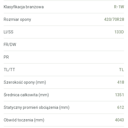
Klasyfikacja branżowa
R-1W
Rozmiar opony
420/70R28
LI/SS
133D
FR/DW
PR
TL/TT
TL
Szerokość opony (mm)
418
Średnica całkowita (mm)
1351
Statyczny promień obciążenia (mm)
612
Obwód toczenia (mm)
4043