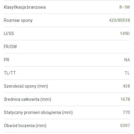
Klasyfikacja branżowa
R-1W
Rozmiar opony
420/85R38
LI/SS
149D
FR/DW
PR
NA
TL/TT
TL
Szerokość opony (mm)
438
Średnica całkowita (mm)
1678
Statyczny promień obciążenia (mm)
770
Obwód toczenia (mm)
5097