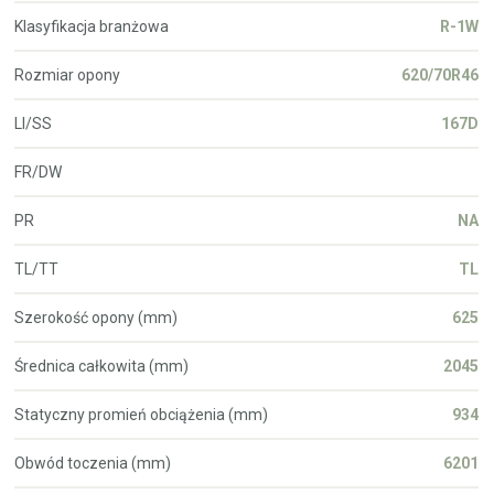
Klasyfikacja branżowa
R-1W
Rozmiar opony
620/70R46
LI/SS
167D
FR/DW
PR
NA
TL/TT
TL
Szerokość opony (mm)
625
Średnica całkowita (mm)
2045
Statyczny promień obciążenia (mm)
934
Obwód toczenia (mm)
6201