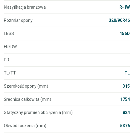
Klasyfikacja branżowa
R-1W
Rozmiar opony
320/90R46
LI/SS
156D
FR/DW
PR
TL/TT
TL
Szerokość opony (mm)
315
Średnica całkowita (mm)
1754
Statyczny promień obciążenia (mm)
824
Obwód toczenia (mm)
5376