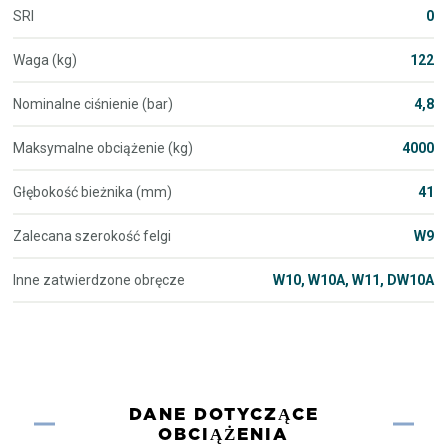
SRI
0
Waga (kg)
122
Nominalne ciśnienie (bar)
4,8
Maksymalne obciążenie (kg)
4000
Głębokość bieżnika (mm)
41
Zalecana szerokość felgi
W9
Inne zatwierdzone obręcze
W10, W10A, W11, DW10A
DANE DOTYCZĄCE
OBCIĄŻENIA