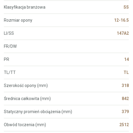
Klasyfikacja branżowa
SS
Rozmiar opony
12-16.5
LI/SS
147A2
FR/DW
PR
14
TL/TT
TL
Szerokość opony (mm)
318
Średnica całkowita (mm)
842
Statyczny promień obciążenia (mm)
379
Obwód toczenia (mm)
2512