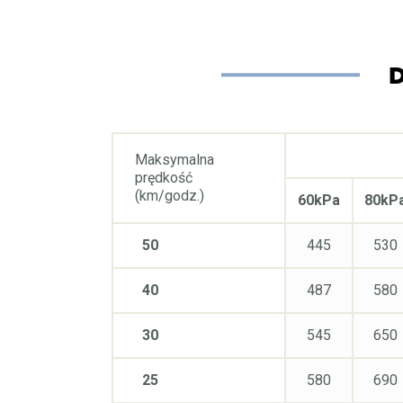
Maksymalna
prędkość
(km/godz.)
60kPa
80kP
50
445
530
40
487
580
30
545
650
25
580
690