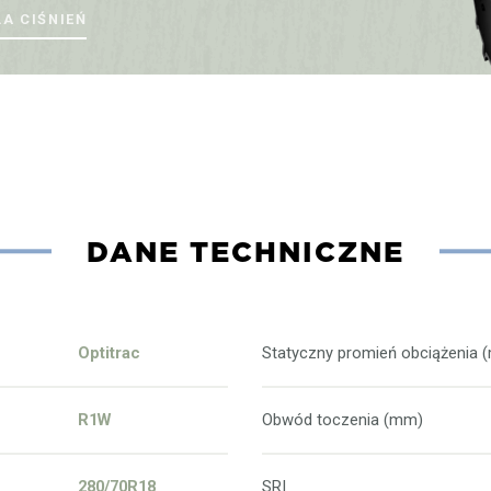
LA CIŚNIEŃ
DANE TECHNICZNE
Optitrac
Statyczny promień obciążenia 
R1W
Obwód toczenia (mm)
280/70R18
SRI