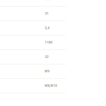
31
2,4
1180
32
W9
W8,W10