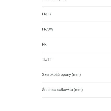
LI/SS
FR/DW
PR
TL/TT
Szerokość opony (mm)
Średnica całkowita (mm)