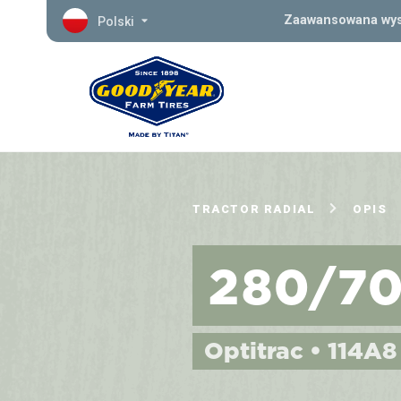
Zaawansowana wys
Polski
TRACTOR RADIAL
OPIS
280/7
Optitrac • 114A8