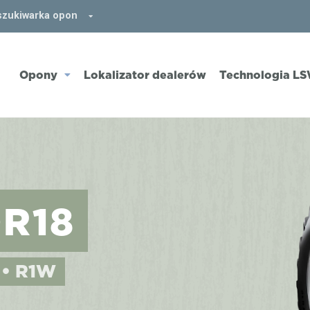
zukiwarka opon
Opony
Lokalizator dealerów
Technologia L
0R18
 • R1W