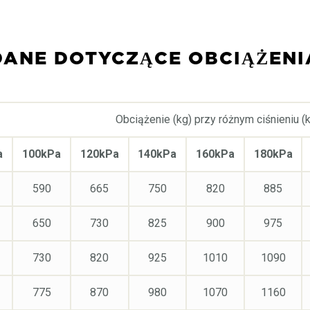
DANE DOTYCZĄCE OBCIĄŻENI
Obciążenie (kg) przy różnym ciśnieniu (
a
100kPa
120kPa
140kPa
160kPa
180kPa
590
665
750
820
885
650
730
825
900
975
730
820
925
1010
1090
775
870
980
1070
1160