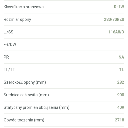
Klasyfikacja branżowa
R-1W
Rozmiar opony
280/70R20
LI/SS
116A8/B
FR/DW
PR
NA
TL/TT
TL
Szerokość opony (mm)
282
Średnica całkowita (mm)
900
Statyczny promień obciążenia (mm)
409
Obwód toczenia (mm)
2718