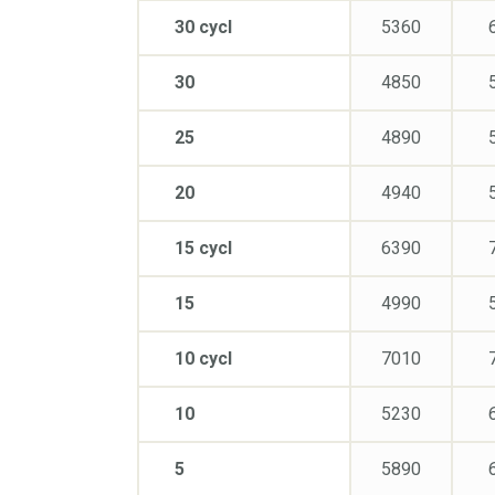
30 cycl
5360
30
4850
25
4890
20
4940
15 cycl
6390
15
4990
10 cycl
7010
10
5230
5
5890