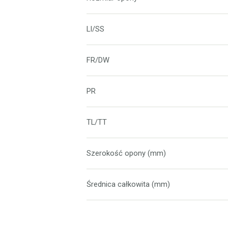
LI/SS
FR/DW
PR
TL/TT
Szerokość opony (mm)
Średnica całkowita (mm)