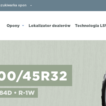
zukiwarka opon
Opony
Lokalizator dealerów
Technologia L
00/45R32
184D • R-1W