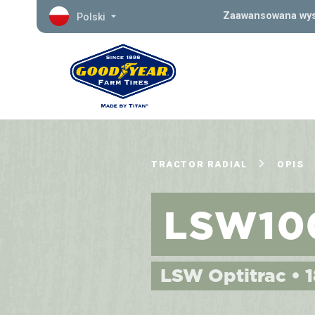
Zaawansowana wys
Polski
TRACTOR RADIAL
OPIS
LSW10
LSW Optitrac • 