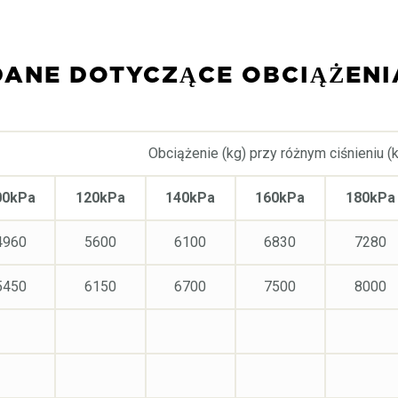
DANE DOTYCZĄCE OBCIĄŻENI
Obciążenie (kg) przy różnym ciśnieniu (
00kPa
120kPa
140kPa
160kPa
180kPa
4960
5600
6100
6830
7280
5450
6150
6700
7500
8000