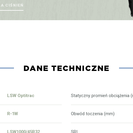
LA CIŚNIEŃ
DANE TECHNICZNE
LSW Optitrac
Statyczny promień obciążenia 
R-1W
Obwód toczenia (mm)
LSW1000/45R32
SRI