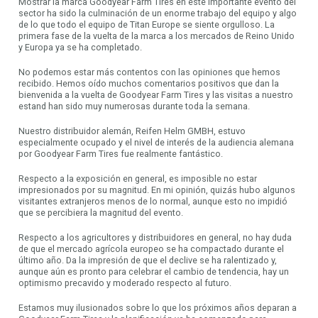
Mostrar la marca Goodyear Farm Tires en este importante evento del
sector ha sido la culminación de un enorme trabajo del equipo y algo
de lo que todo el equipo de Titan Europe se siente orgulloso. La
primera fase de la vuelta de la marca a los mercados de Reino Unido
y Europa ya se ha completado.
No podemos estar más contentos con las opiniones que hemos
recibido. Hemos oído muchos comentarios positivos que dan la
bienvenida a la vuelta de Goodyear Farm Tires y las visitas a nuestro
estand han sido muy numerosas durante toda la semana.
Nuestro distribuidor alemán, Reifen Helm GMBH, estuvo
especialmente ocupado y el nivel de interés de la audiencia alemana
por Goodyear Farm Tires fue realmente fantástico.
Respecto a la exposición en general, es imposible no estar
impresionados por su magnitud. En mi opinión, quizás hubo algunos
visitantes extranjeros menos de lo normal, aunque esto no impidió
que se percibiera la magnitud del evento.
Respecto a los agricultores y distribuidores en general, no hay duda
de que el mercado agrícola europeo se ha compactado durante el
último año. Da la impresión de que el declive se ha ralentizado y,
aunque aún es pronto para celebrar el cambio de tendencia, hay un
optimismo precavido y moderado respecto al futuro.
Estamos muy ilusionados sobre lo que los próximos años deparan a