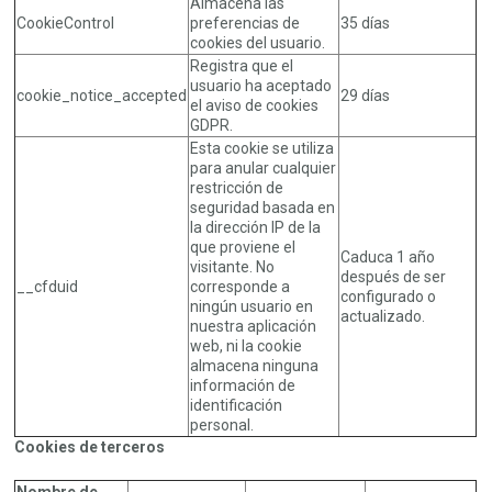
Almacena las
CookieControl
preferencias de
35 días
cookies del usuario.
Registra que el
usuario ha aceptado
cookie_notice_accepted
29 días
el aviso de cookies
GDPR.
Esta cookie se utiliza
para anular cualquier
restricción de
seguridad basada en
la dirección IP de la
que proviene el
Caduca 1 año
visitante. No
después de ser
__cfduid
corresponde a
configurado o
ningún usuario en
actualizado.
nuestra aplicación
web, ni la cookie
almacena ninguna
información de
identificación
personal.
Cookies de terceros
Nombre de