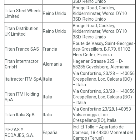
3SD, Reino Unido
Bridge Road, Cookley,
Titan Steel Wheels
Reino Unido
Kidderminster, Worcs. DY10
Limited
3SD, Reino Unido
Bridge Road, Cookley,
Titan Distribution
Reino Unido
Kidderminster, Worcs. DY10
UK Limited
3SD, Reino Unido
Route de Vassy, Saint-Georges-
Titan France SAS
Francia
des-Groseillers, B.P.79, 61102
Flers Cedex, Francia
Titan Intertractor
Hagener Strasse 325 – D-
Alemania
GmbH
58285 Gevelsberg, Alemania
Via Confortino, 23/28 – I-40056
Italtractor ITM SpA
Italia
Crespellano, Loc. Calcara (BO)
– Italia
Via Confortino, 23/28 – I-40056
Titan ITM Holding
Italia
Crespellano, Loc. Calcara (BO)
SpA
– Italia
Via Confortino 23/28, I-40053
Titan Italia SpA
Italia
Valsamoggia, Loc.
Crespellano(BO), Italia
Ind. El Tollo – Apartado de
PIEZAS Y
España
Correos, 18 44300 Monreal del
RODAJES, S.A.
Campo (Teruel)