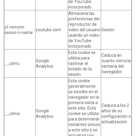
de YouTube
incorporado
Almacena las
preferencias del
reproductor de
yt-remote-
youtube.com
video del usuario
Sesión
sessio n-name
usando un video
de YouTube
incorporado
Esta cookie se
Caduca en
utiliza para
Google
cuanto cierra la
__utmc
rastrear el
Analytics
ventana del
estado de la
navegador
sesión
Esta cookie
generalmente
se escribe en el
navegador en la
primera visita a
Caduca a los 2
este sitio. Esta
Google
años de su
__utma
cookie se utiliza
Analytics
configuración o
para determinar
actualización.
visitantes únicos
a este sitio y se
actualiza con