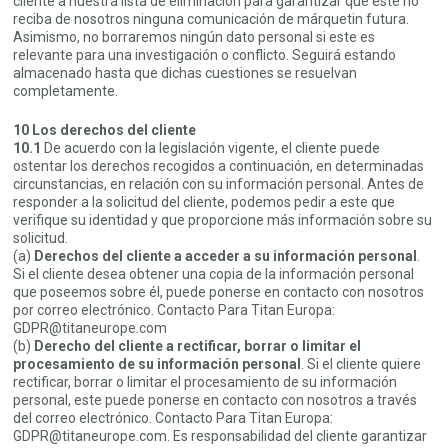
cliente a nuestra lista de eliminación para garantizar que este no
reciba de nosotros ninguna comunicación de márquetin futura.
Asimismo, no borraremos ningún dato personal si este es
relevante para una investigación o conflicto. Seguirá estando
almacenado hasta que dichas cuestiones se resuelvan
completamente.
10 Los derechos del cliente
10.1
De acuerdo con la legislación vigente, el cliente puede
ostentar los derechos recogidos a continuación, en determinadas
circunstancias, en relación con su información personal. Antes de
responder a la solicitud del cliente, podemos pedir a este que
verifique su identidad y que proporcione más información sobre su
solicitud.
(a)
Derechos del cliente a acceder a su información personal
.
Si el cliente desea obtener una copia de la información personal
que poseemos sobre él, puede ponerse en contacto con nosotros
por correo electrónico. Contacto Para Titan Europa:
GDPR@titaneurope.com
(b)
Derecho del cliente a rectificar, borrar o limitar el
procesamiento de su información personal
. Si el cliente quiere
rectificar, borrar o limitar el procesamiento de su información
personal, este puede ponerse en contacto con nosotros a través
del correo electrónico. Contacto Para Titan Europa:
GDPR@titaneurope.com. Es responsabilidad del cliente garantizar