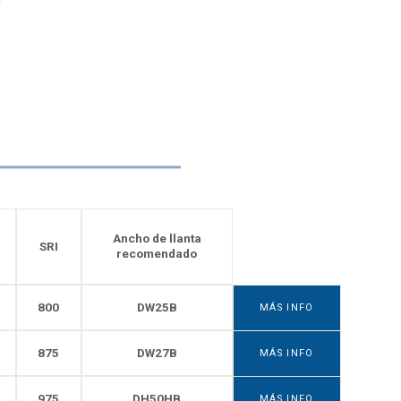
Ancho de llanta
SRI
recomendado
800
DW25B
MÁS INFO
875
DW27B
MÁS INFO
975
DH50HB
MÁS INFO