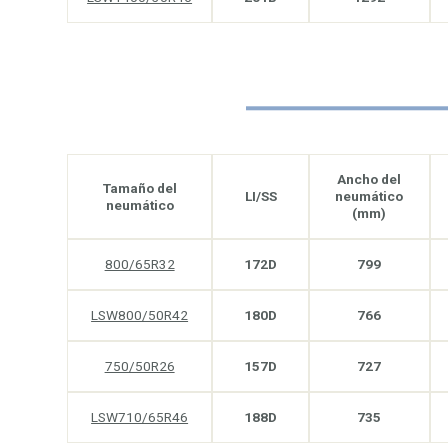
Ancho del
Tamaño del
LI/SS
neumático
neumático
(mm)
800/65R32
172D
799
LSW800/50R42
180D
766
750/50R26
157D
727
LSW710/65R46
188D
735