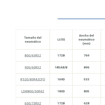
Ancho del
Tamaño del
LI/SS
neumático
neumático
(mm)
800/65R32
172B
769
900/60R32
185A8/B
896
IF520/85R42CFO
169D
533
LSW800/50R42
180D
805
650/75R32
172B
628