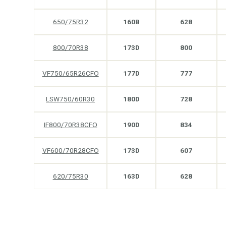
650/75R32
160B
628
800/70R38
173D
800
VF750/65R26CFO
177D
777
LSW750/60R30
180D
728
IF800/70R38CFO
190D
834
VF600/70R28CFO
173D
607
620/75R30
163D
628