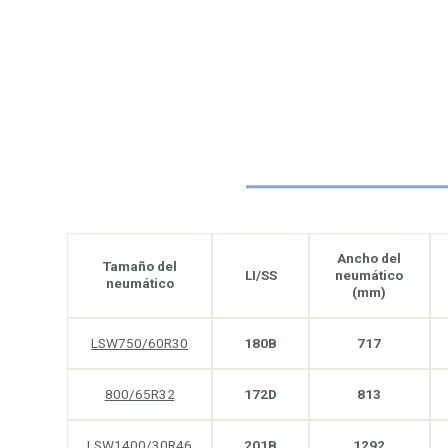
Ancho del
Tamaño del
LI/SS
neumático
neumático
(mm)
LSW750/60R30
180B
717
800/65R32
172D
813
LSW1400/30R46
201B
1292