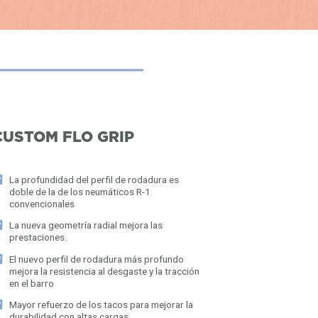
touch
and
swipe
gestures
CUSTOM FLO GRIP
La profundidad del perfil de rodadura es
doble de la de los neumáticos R-1
convencionales
La nueva geometría radial mejora las
prestaciones.
El nuevo perfil de rodadura más profundo
mejora la resistencia al desgaste y la tracción
en el barro
Mayor refuerzo de los tacos para mejorar la
durabilidad con altas cargas