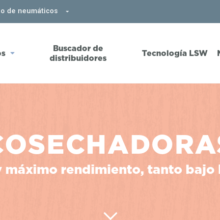
do de neumáticos
Buscador de
os
Tecnología LSW
distribuidores
COSECHADORA
máximo rendimiento, tanto bajo l