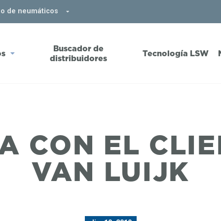
do de neumáticos
Buscador de
os
Tecnología LSW
distribuidores
A CON EL CLI
VAN LUIJK