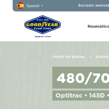
Buscador avanza
Spanish
Neumátic
TRACTOR RADIAL
DESCR
480/7
Optitrac • 145D 