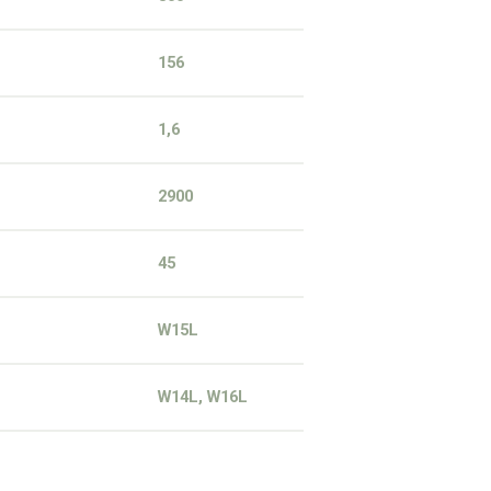
156
1,6
2900
45
W15L
W14L, W16L