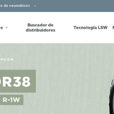
do de neumáticos
Buscador de
os
Tecnología LSW
distribuidores
IPCIÓN
0R38
• R-1W