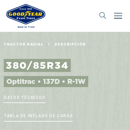
TRACTOR RADIAL
DESCRIPCIÓN
380/85R34
Optitrac • 137D • R-1W
DATOS TÉCNICOS
TABLA DE INFLADO DE CARGA