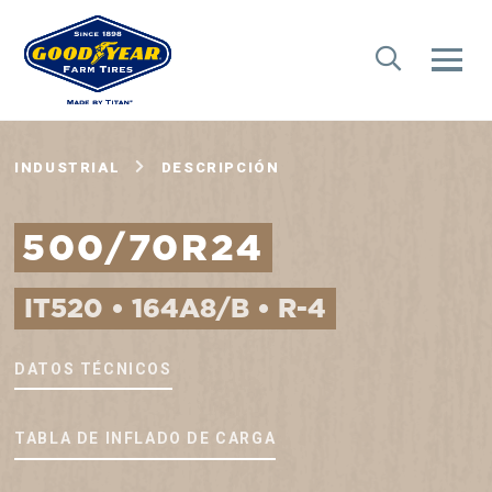
INDUSTRIAL
DESCRIPCIÓN
500/70R24
IT520 • 164A8/B • R-4
DATOS TÉCNICOS
TABLA DE INFLADO DE CARGA