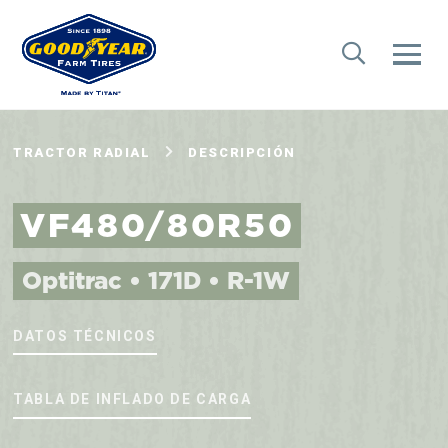
TRACTOR RADIAL
DESCRIPCIÓN
VF480/80R50
Optitrac • 171D • R-1W
DATOS TÉCNICOS
TABLA DE INFLADO DE CARGA