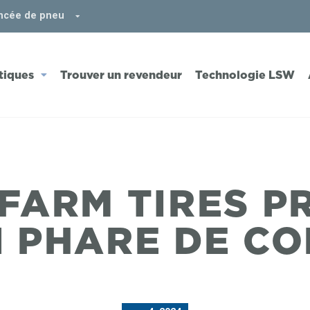
ncée de pneu
iques
Trouver un revendeur
Technologie LSW
FARM TIRES PR
 PHARE DE C