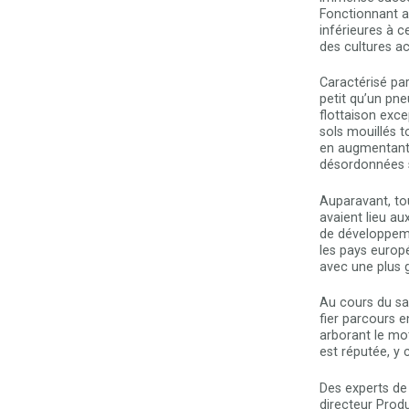
Fonctionnant a
inférieures à c
des cultures a
Caractérisé par
petit qu’un pn
flottaison exce
sols mouillés t
en augmentant l
désordonnées s
Auparavant, to
avaient lieu au
de développeme
les pays europ
avec une plus gr
Au cours du sa
fier parcours 
arborant le mot
est réputée, y 
Des experts de
directeur Produ