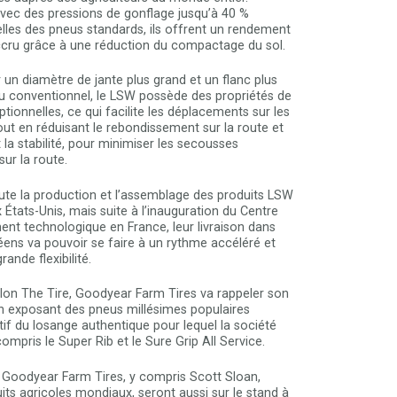
vec des pressions de gonflage jusqu’à 40 %
elles des pneus standards, ils offrent un rendement
ccru grâce à une réduction du compactage du sol.
 un diamètre de jante plus grand et un flanc plus
eu conventionnel, le LSW possède des propriétés de
ptionnelles, ce qui facilite les déplacements sur les
out en réduisant le rebondissement sur la route et
a stabilité, pour minimiser les secousses
ur la route.
ute la production et l’assemblage des produits LSW
x États-Unis, mais suite à l’inauguration du Centre
nt technologique en France, leur livraison dans
éens va pouvoir se faire à un rythme accéléré et
ande flexibilité.
lon The Tire, Goodyear Farm Tires va rappeler son
en exposant des pneus millésimes populaires
if du losange authentique pour lequel la société
compris le Super Rib et le Sure Grip All Service.
 Goodyear Farm Tires, y compris Scott Sloan,
its agricoles mondiaux, seront aussi sur le stand à