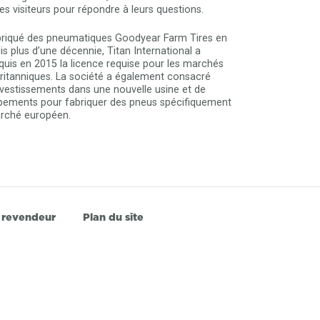
des visiteurs pour répondre à leurs questions.
briqué des pneumatiques Goodyear Farm Tires en
 plus d’une décennie, Titan International a
is en 2015 la licence requise pour les marchés
ritanniques. La société a également consacré
nvestissements dans une nouvelle usine et de
ements pour fabriquer des pneus spécifiquement
rché européen.
 revendeur
Plan du site