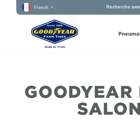
Recherche ava
French
Pneumat
GOODYEAR 
SALON