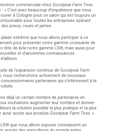
directrice commerciale chez Goodyear Farm Tires
e : « C’est avec beaucoup d’impatience que nous
rouver à Cologne pour ce salon qui est toujours un
ntournable pour toutes les entreprises opérant
 des pneus, roues et jantes.
 plaisir extrême que nous allons participer à ce
lement pour présenter notre gamme croissante de
en tête de liste notre gamme LSW, mais aussi pour
nouvelles et d’anciennes connaissances
’ailleurs.
suite de l’expansion continue de Goodyear Farm
e, nous recherchons activement de nouveaux
t concessionnaires partenaires qui s’intéressent à la
oduits.
s déjà un certain nombre de partenaires en
ous souhaitons augmenter leur nombre et donner
lteurs la solution possible la plus pratique et la plus
r avoir accès aux produits Goodyear Farm Tires. »
LSW que nous allons exposer connaissent un
 auprès des agriculteurs du monde entier.