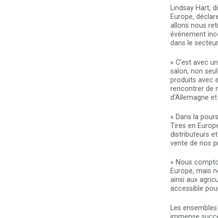
Lindsay Hart, 
Europe, déclar
allons nous ret
événement inco
dans le secteur
« C’est avec un
salon, non seu
produits avec 
rencontrer de 
d’Allemagne et d
« Dans la pour
Tires en Europ
distributeurs e
vente de nos pr
« Nous compton
Europe, mais n
ainsi aux agricu
accessible pou
Les ensembles 
immense succès