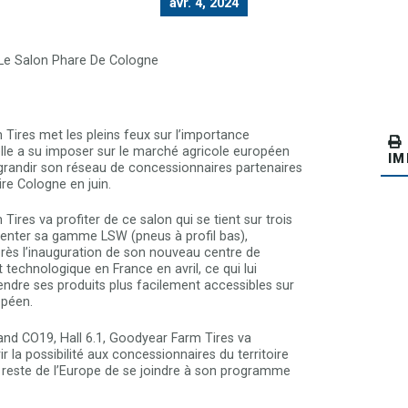
avr. 4, 2024
Tires met les pleins feux sur l’importance
elle a su imposer sur le marché agricole européen
IM
grandir son réseau de concessionnaires partenaires
re Cologne en juin.
ires va profiter de ce salon qui se tient sur trois
senter sa gamme LSW (pneus à profil bas),
rès l’inauguration de son nouveau centre de
echnologique en France en avril, ce qui lui
endre ses produits plus facilement accessibles sur
opéen.
and CO19, Hall 6.1, Goodyear Farm Tires va
r la possibilité aux concessionnaires du territoire
 reste de l’Europe de se joindre à son programme