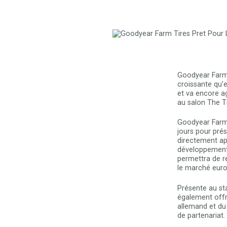
Goodyear Farm 
croissante qu’
et va encore a
au salon The Ti
Goodyear Farm T
jours pour pré
directement ap
développement t
permettra de r
le marché eur
Présente au st
également offri
allemand et du
de partenariat.