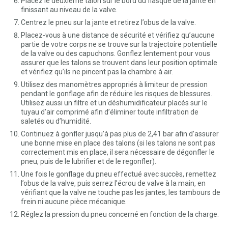
Placez le deuxième talon sur le bord du flasque de la jante en
finissant au niveau de la valve.
Centrez le pneu sur la jante et retirez l’obus de la valve.
Placez-vous à une distance de sécurité et vérifiez qu’aucune
partie de votre corps ne se trouve sur la trajectoire potentielle
de la valve ou des capuchons. Gonflez lentement pour vous
assurer que les talons se trouvent dans leur position optimale
et vérifiez qu’ils ne pincent pas la chambre à air.
Utilisez des manomètres appropriés à limiteur de pression
pendant le gonflage afin de réduire les risques de blessures.
Utilisez aussi un filtre et un déshumidificateur placés sur le
tuyau d’air comprimé afin d’éliminer toute infiltration de
saletés ou d’humidité.
Continuez à gonfler jusqu’à pas plus de 2,41 bar afin d’assurer
une bonne mise en place des talons (si les talons ne sont pas
correctement mis en place, il sera nécessaire de dégonfler le
pneu, puis de le lubrifier et de le regonfler).
Une fois le gonflage du pneu effectué avec succès, remettez
l’obus de la valve, puis serrez l’écrou de valve à la main, en
vérifiant que la valve ne touche pas les jantes, les tambours de
frein ni aucune pièce mécanique.
Réglez la pression du pneu concerné en fonction de la charge.