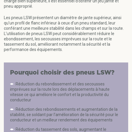
charge bien supérieure, il est essentiel d’obtenir un jeu jante et
pneu approprié.
Les pneus LSW présentent un diamètre de jante supérieur, ainsi
qu’un profil de flanc inférieur à ceux d’un pneu standard, leur
conférant une meilleure stabilité dans les champs et sur la route.
L’utilisation de pneus LSW peut considérablement réduire le
ebondissement, les secousses imprévues sur la route et le
tassement du sol, améliorant notamment la sécurité et la
performance des équipements.
Pourquoi choisir des pneus LSW?
Réduction du rebondissement et des secousses
imprévues sur la route lors des déplacements à haute
vitesse ce qui améliore le confort et la productivité du
conducteur
Réduction des rebondissements et augmentation de la
stabilité, se soldant par l’amélioration de la sécurité pour le
conducteur et un meilleur rendement des équipements
Réduction du tassement des sols, augmentant le