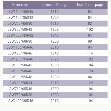
Dimension
Indice de Charge
Numéro de page
LSW1100/45R46
181D
84
LSW1100/35R32
175D
84
LSW750/45R30
161D
82
LSW800/50R42
180D
102
LSW1000/45R32
184D
84
LSW750/60R30
180D
98
LSW1100/45R46
201D
84
LSW480/70R46
174D
114
LSW1250/35R46
202D
102
LSW800/50R42
180D
104
LSW680/50R46
173D
120
LSW800/55R46
190D
84
LSW480/70R54
181D
122
LSW710/65R46
188D
104
LSW750/60R30
180B
104
LSW1400/30R46
201B
104