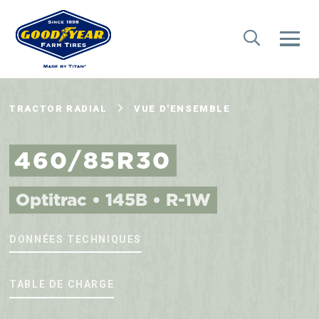
TRACTOR RADIAL
VUE D'ENSEMBLE
460/85R30
Optitrac • 145B • R-1W
DONNÉES TECHNIQUES
TABLE DE CHARGE