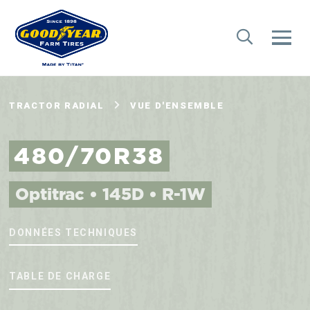
TRACTOR RADIAL
VUE D'ENSEMBLE
480/70R38
Optitrac • 145D • R-1W
DONNÉES TECHNIQUES
TABLE DE CHARGE