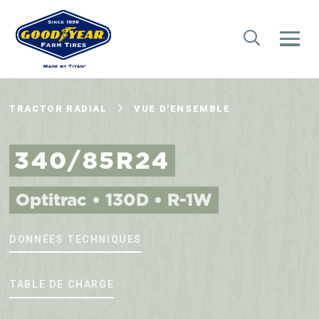
TRACTOR RADIAL
VUE D'ENSEMBLE
340/85R24
Optitrac • 130D • R-1W
DONNÉES TECHNIQUES
TABLE DE CHARGE