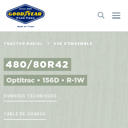
TRACTOR RADIAL
VUE D'ENSEMBLE
480/80R42
Optitrac • 156D • R-1W
DONNÉES TECHNIQUES
TABLE DE CHARGE