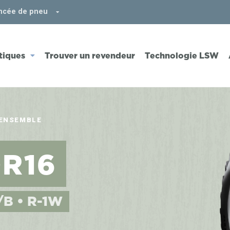
ncée de pneu
iques
Trouver un revendeur
Technologie LSW
'ENSEMBLE
0R16
/B • R-1W