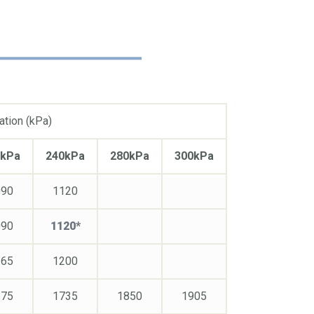
ation (kPa)
0kPa
240kPa
280kPa
300kPa
090
1120
090
1120*
165
1200
675
1735
1850
1905