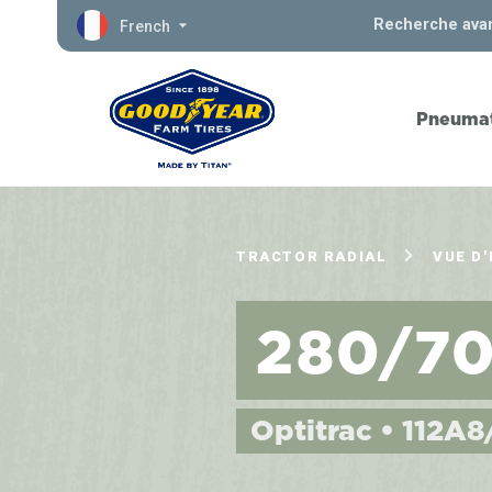
Recherche ava
French
Pneumat
TRACTOR RADIAL
VUE D
280/7
Optitrac • 112A8