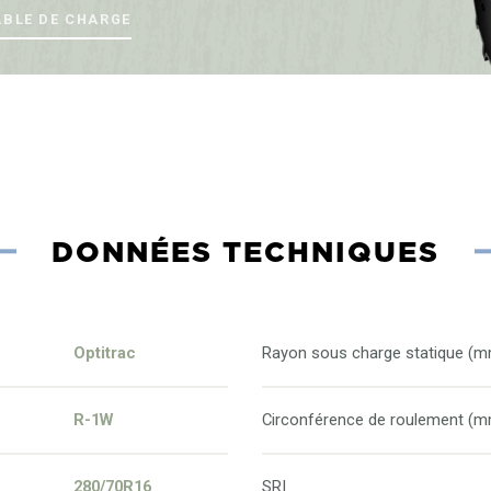
ABLE DE CHARGE
DONNÉES TECHNIQUES
Optitrac
Rayon sous charge statique (
R-1W
Circonférence de roulement (
280/70R16
SRI