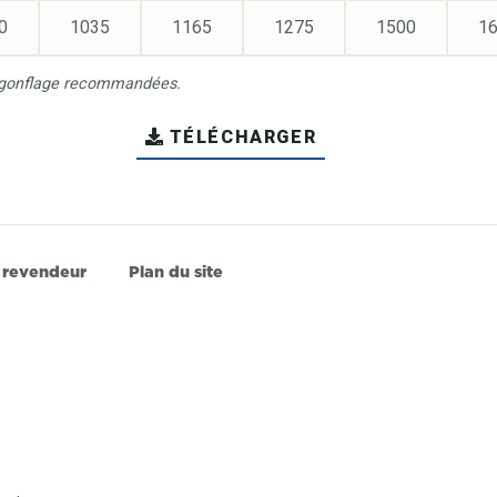
0
1035
1165
1275
1500
1
de gonflage recommandées.
TÉLÉCHARGER
 revendeur
Plan du site