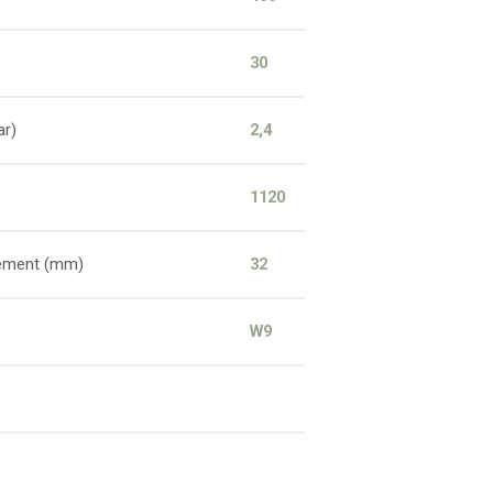
30
ar)
2,4
1120
lement (mm)
32
W9