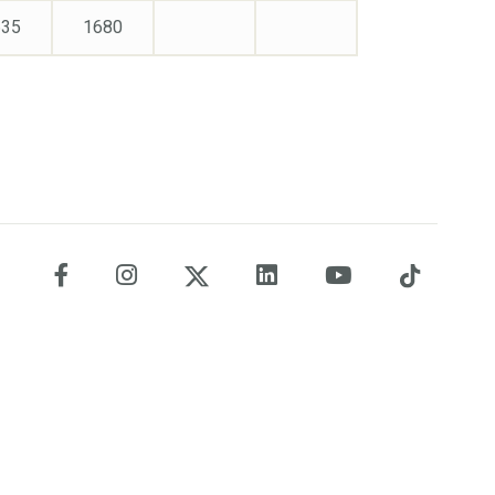
635
1680