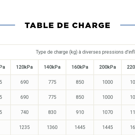
TABLE DE CHARGE
Type de charge (kg) à diverses pressions d'infl
Pa
120kPa
140kPa
160kPa
200kPa
22
5
690
775
850
1000
1
5
690
775
850
1000
1
5
740
830
910
1070
1
1235
1360
1445
1445
1