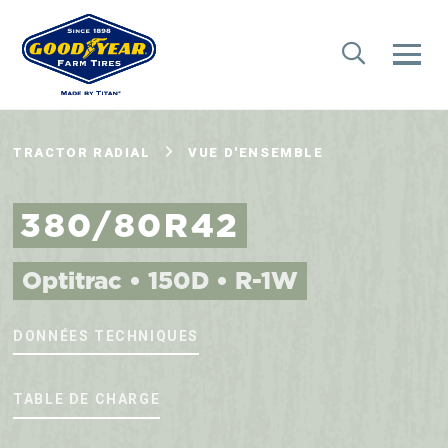
TRACTOR RADIAL
VUE D'ENSEMBLE
380/80R42
Optitrac • 150D • R-1W
DONNÉES TECHNIQUES
TABLE DE CHARGE