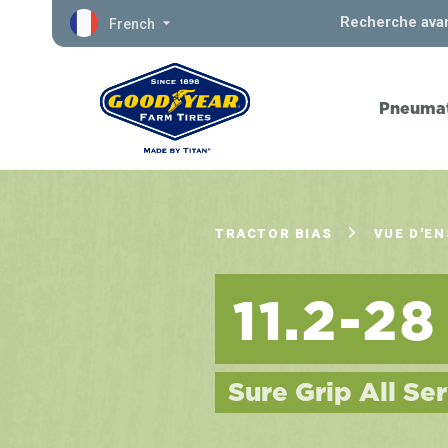
Recherche ava
French
Pneumat
TRACTOR BIAS
VUE D'E
11.2-28
Sure Grip All Ser