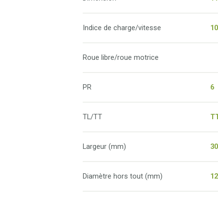
Indice de charge/vitesse
1
Roue libre/roue motrice
PR
6
TL/TT
T
Largeur (mm)
3
Diamètre hors tout (mm)
1