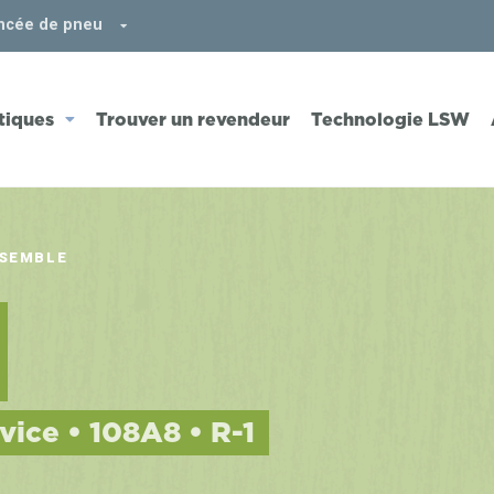
ncée de pneu
iques
Trouver un revendeur
Technologie LSW
NSEMBLE
vice • 108A8 • R-1